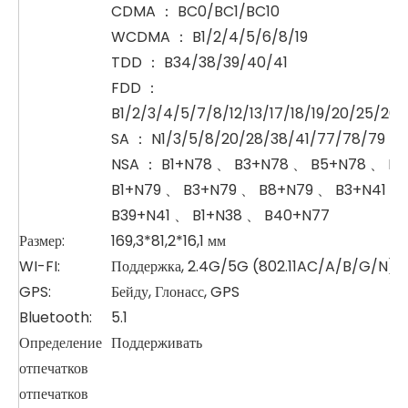
CDMA ： BC0/BC1/BC10
WCDMA ： B1/2/4/5/6/8/19
TDD ： B34/38/39/40/41
FDD ：
B1/2/3/4/5/7/8/12/13/17/18/19/20/25/26
SA ： N1/3/5/8/20/28/38/41/77/78/79
NSA ： B1+N78 、 B3+N78 、 B5+N78 、 B
B1+N79 、 B3+N79 、 B8+N79 、 B3+N41 、
B39+N41 、 B1+N38 、 B40+N77
Размер:
169,3*81,2*16,1 мм
WI-FI:
Поддержка, 2.4G/5G (802.11AC/A/B/G/N)
GPS:
Бейду, Глонасс, GPS
Bluetooth:
5.1
Определение
Поддерживать
отпечатков
отпечатков