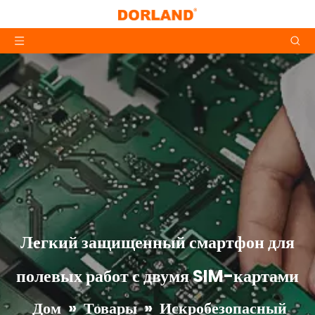
Легкий защищенный смартфон для
полевых работ с двумя SIM-картами
Дом
»
Товары
»
Искробезопасный