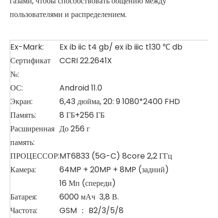
газами, чтобы способствовать общению между
пользователями и распределением.
Ex-Mark:
Ex ib iic t4 gb/ ex ib iiic t130 ℃ db
Сертификат
CCRI 22.2641X
№:
ОС:
Android 11.0
Экран:
6,43 дюйма, 20: 9 1080*2400 FHD
Память:
8 ГБ+256 ГБ
Расширенная
До 256 г
память:
ПРОЦЕССОР:
MT6833 (5G-C) 8core 2,2 ГГц
Камера:
64MP + 20MP + 8MP (задний)
16 Мп (спереди)
Батарея:
6000 мАч 3,8 В.
Частота:
GSM ： B2/3/5/8