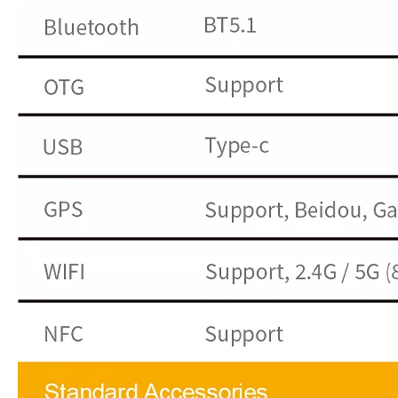
Алоха_5G PRO
Бывший планшет09
$
0
$
0