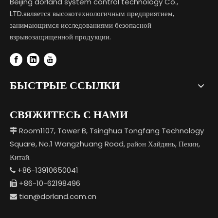
Beijing dorland system control technology Co.,
LTD.является высокотехнологичным предприятием,
занимающимся исследованиями безопасной
взрывозащищенной продукции.
БЫСТРЫЕ ССЫЛКИ
СВЯЖИТЕСЬ С НАМИ
Room1107, Tower B, Tsinghua Tongfang Technology

Square, No.1 Wangzhuang Road, район Хайдянь, Пекин,
Китай.
+86-13910650041

+86-10-62198496

tian@dorland.com.cn
